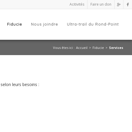
Acitivités
Faire un don
Fiducie
Nous joindre
Ultra-trail du Rond-Point
Vous êtes ici :
Accueil
Fiducie
Services
elon leurs besoins :