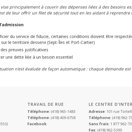
 vise principalement à couvrir des dépenses liées à des besoins esse
 est de leur offrir un filet de sécurité tout en les aidant à reprendr
d’admission
icier du service de fiducie, certaines conditions doivent être respecté
sur le territoire desservi (Sept-Îles et Port-Cartier)
 des preuves justificatives
er une dette liée à un besoin essentiel
tuation n’est évaluée de façon automatique : chaque demande est tr
TRAVAIL DE RUE
LE CENTRE D'INT
Téléphone
: (418) 965-1483
Adresse
: 101 rue Torte
Téléphone
: (418) 409-6758
Téléphone
: (418) 962-7
3553)
Facebook
Sans frais
: 1 877 962-7
Fax
: (418) 962-5390