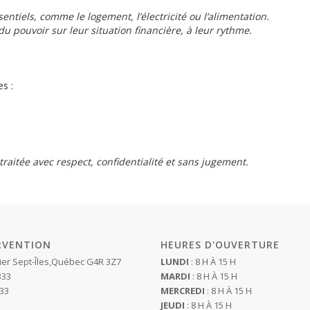
ntiels, comme le logement, l’électricité ou l’alimentation.
e du pouvoir sur leur situation financière, à leur rythme.
es :
aitée avec respect, confidentialité et sans jugement.
ERVENTION
HEURES D'OUVERTURE
llier Sept-Îles,Québec G4R 3Z7
LUNDI
: 8 H À 15 H
333
MARDI
: 8 H À 15 H
333
MERCREDI
: 8 H À 15 H
JEUDI
: 8 H À 15 H