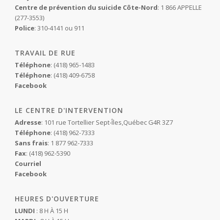
Centre de prévention du suicide Côte-Nord
: 1 866 APPELLE
(277-3553)
Police
: 310-4141 ou 911
TRAVAIL DE RUE
Téléphone
: (418) 965-1483
Téléphone
: (418) 409-6758
Facebook
LE CENTRE D'INTERVENTION
Adresse
: 101 rue Tortellier Sept-Îles,Québec G4R 3Z7
Téléphone
: (418) 962-7333
Sans frais
: 1 877 962-7333
Fax
: (418) 962-5390
Courriel
Facebook
HEURES D'OUVERTURE
LUNDI
: 8 H À 15 H