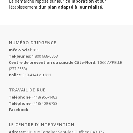
La démarche repose sur leur
collaboration
et sur
l’établissement d’un
plan adapté à leur réalité
.
NUMÉRO D'URGENCE
Info-Social
: 811
Tel-Jeunes
: 1 800 668-6868
Centre de prévention du suicide Côte-Nord
: 1 866 APPELLE
(277-3553)
Police
: 310-4141 ou 911
TRAVAIL DE RUE
Téléphone
: (418) 965-1483
Téléphone
: (418) 409-6758
Facebook
LE CENTRE D'INTERVENTION
Adresse
: 101 rue Tortellier Sept-Îles,Québec G4R 3Z7